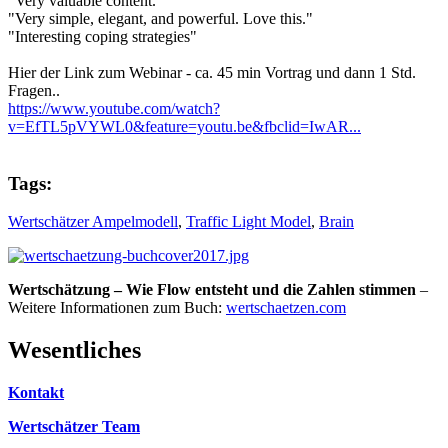
"Very valuable content."
"Very simple, elegant, and powerful. Love this."
"Interesting coping strategies"
Hier der Link zum Webinar - ca. 45 min Vortrag und dann 1 Std.
Fragen..
https://www.youtube.com/watch?
v=EfTL5pVYWL0&feature=youtu.be&fbclid=IwAR...
Tags:
Wertschätzer Ampelmodell
,
Traffic Light Model
,
Brain
Wertschätzung – Wie Flow entsteht und die Zahlen stimmen
–
Weitere Informationen zum Buch:
wertschaetzen.com
Wesentliches
Kontakt
Wertschätzer Team